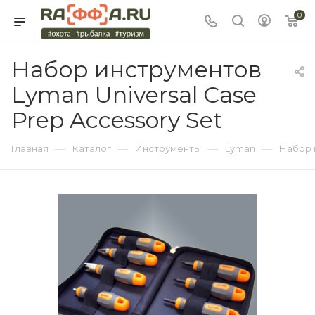
0
Набор инструментов
Lyman Universal Case
Prep Accessory Set
—
—
—
—
Главная
Каталог
Инструменты
Lyman
Набор и