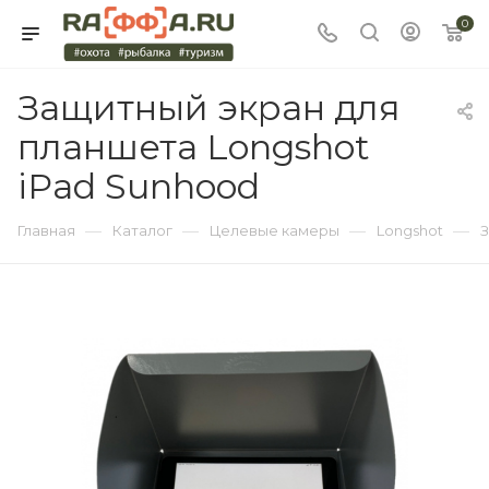
0
Защитный экран для
планшета Longshot
iPad Sunhood
—
—
—
—
Главная
Каталог
Целевые камеры
Longshot
З