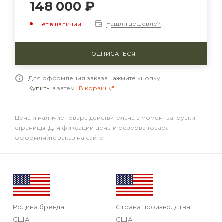
148 000
₽
Нашли дешевле?
Нет в наличии
ПОДПИСАТЬСЯ
Для оформления заказа нажмите кнопку
Купить
, а затем
"В корзину"
Цена и наличие товара действительна в момент загрузки
страницы. Для фиксации цены и резерва товара
оформляйте заказ на сайте.
Родина бренда
Страна производства
США
США