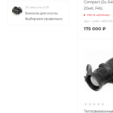
Compact (2x, 640
30 августа 2019
20мК, F45)
Бинокль для охоты.
Нет в наличии
Выбираем правильно
Арт.: LA6C-45/70/
175 000
₽
Тепловизионны