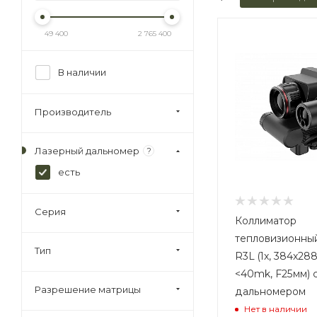
49 400
2 765 400
В наличии
Производитель
Лазерный дальномер
?
есть
Серия
Коллиматор
тепловизионны
Тип
R3L (1x, 384x288
<40mk, F25мм) 
Разрешение матрицы
дальномером
Нет в наличии