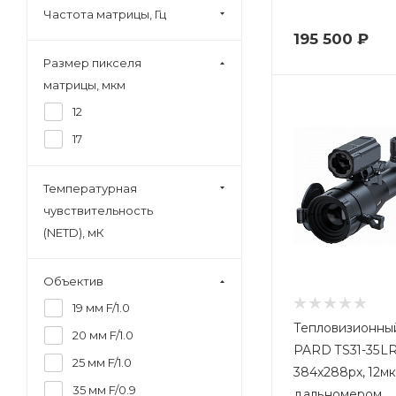
Частота матрицы, Гц
195 500
₽
Размер пикселя
матрицы, мкм
12
17
Температурная
чувствительность
(NETD), мК
Объектив
19 мм F/1.0
Тепловизионны
20 мм F/1.0
PARD TS31-35LRF
25 мм F/1.0
384x288px, 12мк
35 мм F/0.9
дальномером