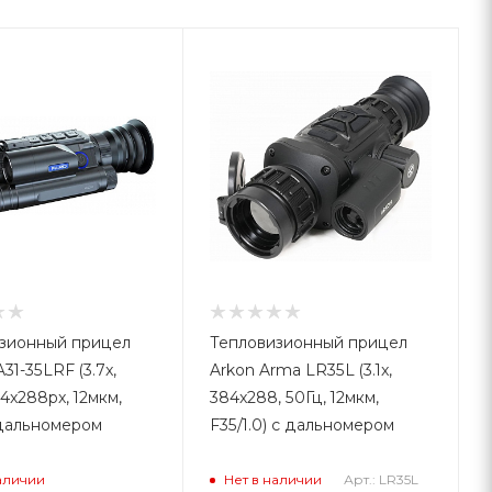
зионный прицел
Тепловизионный прицел
1-35LRF (3.7x,
Arkon Arma LR35L (3.1x,
4x288px, 12мкм,
384x288, 50Гц, 12мкм,
 дальномером
F35/1.0) с дальномером
Арт.: LR35L
аличии
Нет в наличии