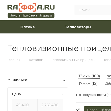
Оптика
Тепловизоры
Тепловизионные прицел
—
—
—
Главная
Каталог
Тепловизионные прицелы
Теп
12мкм (160)
з
ФИЛЬТР
17мкм (12)
256
Цена
По популярности (в
Лазерный да