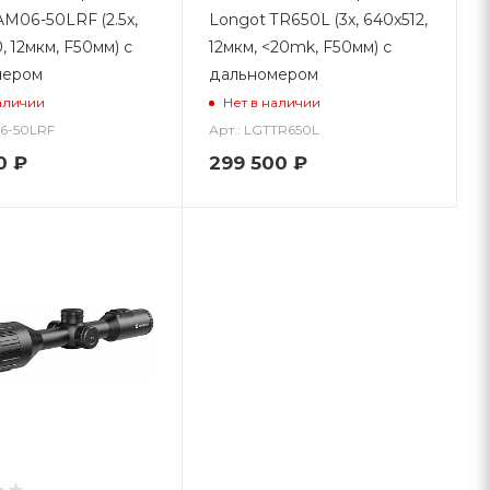
AM06-50LRF (2.5x,
Longot TR650L (3x, 640x512,
 12мкм, F50мм) с
12мкм, <20mk, F50мм) с
мером
дальномером
аличии
Нет в наличии
06-50LRF
Арт.: LGTTR650L
0
₽
299 500
₽