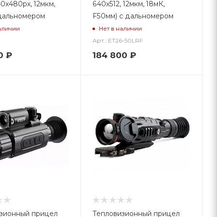
0x480px, 12мкм,
640x512, 12мкм, 18мК,
 дальномером
F50мм) с дальномером
аличии
Нет в наличии
Арт.: ET26-50LRF
0
₽
184 800
₽
зионный прицел
Тепловизионный прицел