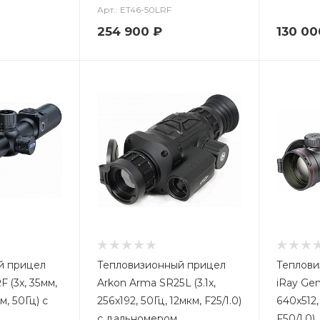
Арт.: ET46-50LRF
254 900
₽
130 00
й прицел
Тепловизионный прицел
Теплови
 (3x, 35мм,
Arkon Arma SR25L (3.1x,
iRay Gen
м, 50Гц) с
256x192, 50Гц, 12мкм, F25/1.0)
640x512,
с дальномером
F50/1.0)