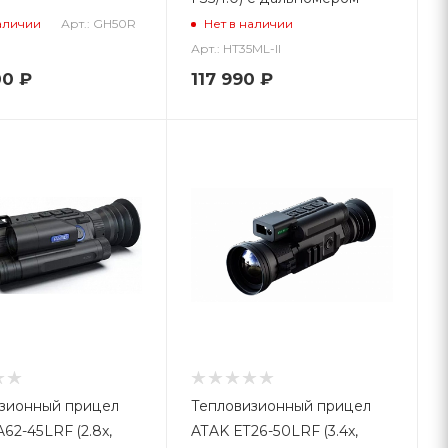
Арт.: GH50R
аличии
Нет в наличии
Арт.: HT35ML-II
00
₽
117 990
₽
зионный прицел
Тепловизионный прицел
62-45LRF (2.8x,
ATAK ET26-50LRF (3.4x,