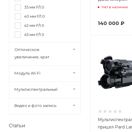
35 мм F/1.0
Нет в наличии
40 мм F/1.0
140 000
₽
42 мм F/1.0
45 мм F/1.0
50 мм F/0.9
Оптическое
50 мм F/1.0
увеличение, крат
50 мм F/1.2
60 мм F/1.0
Модуль Wi-Fi
75 мм F/1.0
Мультиспектральный
100 мм F/1.1
120 мм F/1.2
Видео и фото запись
Мультиспектра
Статьи
прицел Pard La