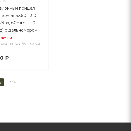
зионный прицел
 Stellar SX60L 3.0
24px, 60mm, F1.0,
Hz) с дальномером
аличии
-TR8C-60S2G/WL-SX60L
00
₽
5
Все