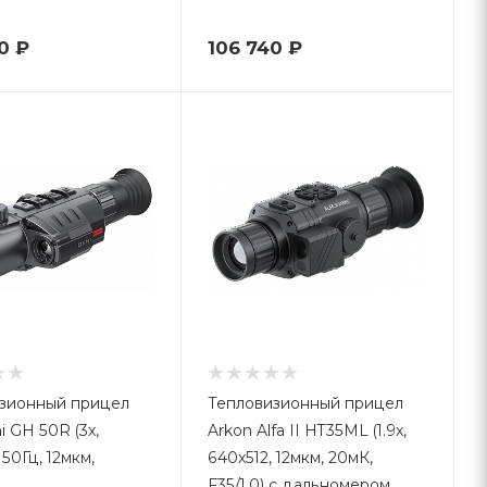
0
₽
106 740
₽
зионный прицел
Тепловизионный прицел
i GH 50R (3x,
Arkon Alfa II HT35ML (1.9x,
 50Гц, 12мкм,
640x512, 12мкм, 20мК,
F35/1.0) с дальномером