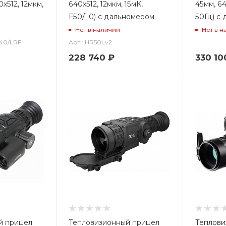
x512, 12мкм,
640x512, 12мкм, 15мК,
45мм, 64
F50/1.0) с дальномером
50Гц) с
Нет в наличии
Нет в н
940/LRF
Арт.: HR50Lv2
228 740
₽
330 10
й прицел
Тепловизионный прицел
Теплови