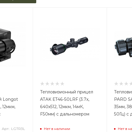
Тепловизионный прицел
Теплови
й Longot
ATAK ET46-50LRF (3.7x,
PARD SA3
, 12мкм,
640x512, 12мкм, 14мК,
35мм, 38
с
F50мм) с дальномером
50Гц) с
Арт.: LGTR3L
Нет в наличии
Нет в н