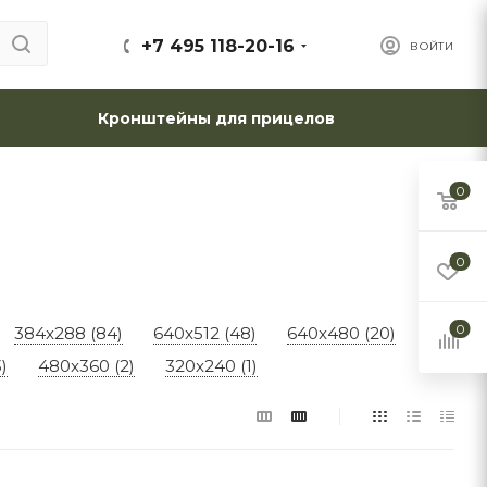
+7 495 118-20-16
ВОЙТИ
Кронштейны для прицелов
0
0
0
384x288 (84)
640x512 (48)
640x480 (20)
)
480x360 (2)
320x240 (1)