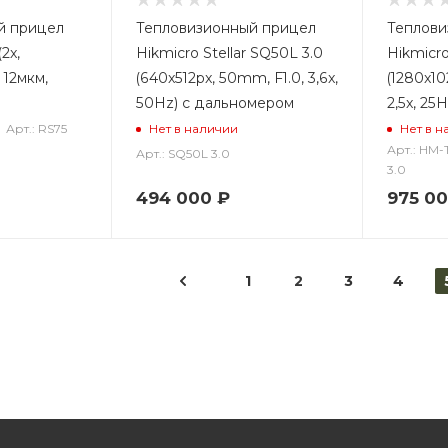
й прицел
Тепловизионный прицел
Теплови
2x,
Hikmicro Stellar SQ50L 3.0
Hikmicro
 12мкм,
(640x512px, 50mm, F1.0, 3,6x,
(1280x10
50Hz) с дальномером
2,5x, 25
Арт.: RS75
Нет в наличии
Нет в н
Арт.: HM
Арт.: SQ50L 3.0
3.0
494 000
₽
975 0
1
2
3
4