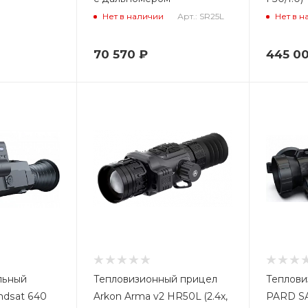
Арт.: SR25L
Нет в наличии
Нет в н
70 570
₽
445 0
льный
Тепловизионный прицел
Теплови
ndsat 640
Arkon Arma v2 HR50L (2.4x,
PARD SA