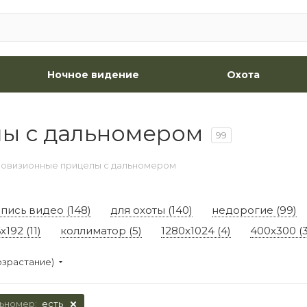
Ночное видение
Охота
ы с дальномером
99
ловизионные прицелы с дальномером
апись видео (148)
для охоты (140)
недорогие (99)
х192 (11)
коллиматор (5)
1280x1024 (4)
400x300 (3
озрастание)
льномер:
есть