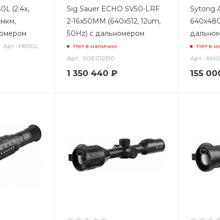
L (2.4x,
Sig Sauer ECHO SV50-LRF
Sytong 
2мкм,
2-16x50MM (640x512, 12um,
640x480,
номером
50Hz) с дальномером
дально
Арт.: HR50L
Нет в наличии
Нет в н
Арт.: SOEC12310
Арт.: AM
1 350 440
₽
155 00