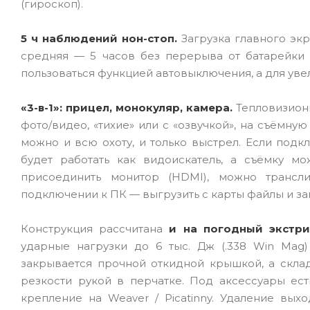
(гироскоп).
5 ч наблюдений нон-стоп.
Загрузка главного экр
средняя — 5 часов без перерыва от батарейки 
пользоваться функцией автовыключения, а для уве
«3-в-1»: прицел, монокуляр, камера.
Тепловизионн
фото/видео, «тихие» или с «озвучкой», на съёмную
можно и всю охоту, и только выстрел. Если подк
будет работать как видоискатель, а съёмку м
присоединить монитор (HDMI), можно трансл
подключении к ПК — выгрузить с карты файлы и заг
Конструкция рассчитана
и на погодный экстри
ударные нагрузки до 6 тыс. Дж (.338 Win Mag
закрывается прочной откидной крышкой, а скла
резкости рукой в перчатке. Под аксессуары ес
крепление на Weaver / Picatinny. Удаление выхо