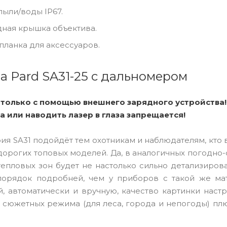
пыли/воды IP67.
дная крышка объектива.
планка для аксессуаров.
 Pard SA31-25 с дальномером
 только с помощью внешнего зарядного устройства!
 или наводить лазер в глаза запрещается!
ия SA31 подойдёт тем охотникам и наблюдателям, кто
дорогих топовых моделей. Да, в аналогичных погодно
епловых зон будет не настолько сильно детализирова
 порядок подробней, чем у приборов с такой же ма
й, автоматически и вручную, качество картинки наст
3 сюжетных режима (для леса, города и непогоды) пл