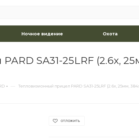
Ночное видение
Охота
ARD SA31-25LRF (2.6x, 25м
—
RD
Тепловизионный прицел PARD SA31-25LRF (2.6x, 25мм, 384
ОТЛОЖИТЬ