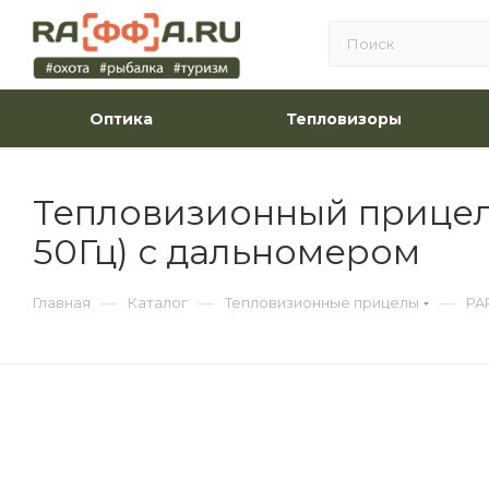
Оптика
Тепловизоры
Тепловизионный прицел P
50Гц) с дальномером
—
—
—
Главная
Каталог
Тепловизионные прицелы
PA