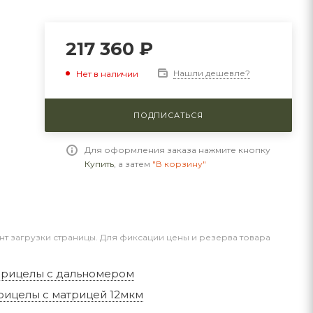
217 360
₽
Нашли дешевле?
Нет в наличии
ПОДПИСАТЬСЯ
Для оформления заказа нажмите кнопку
Купить
, а затем
"В корзину"
нт загрузки страницы. Для фиксации цены и резерва товара
прицелы с дальномером
рицелы с матрицей 12мкм