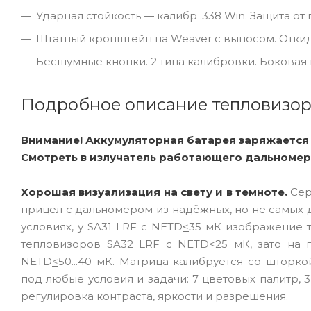
Ударная стойкость — калибр .338 Win. Защита от 
Штатный кронштейн на Weaver с выносом. Отки
Бесшумные кнопки. 2 типа калибровки. Боковая 
Подробное описание тепловизора
Внимание! Аккумуляторная батарея заряжается
Смотреть в излучатель работающего дальномера
Хорошая визуализация на свету и в темноте.
Сер
прицел с дальномером из надёжных, но не самых 
условиях, у SA31 LRF с NETD
<
35 мК изображение т
тепловизоров SA32 LRF с NETD
<
25 мК, зато на
NETD
<
50...40 мК. Матрица калибруется со шторко
под любые условия и задачи: 7 цветовых палитр, 
регулировка контраста, яркости и разрешения.