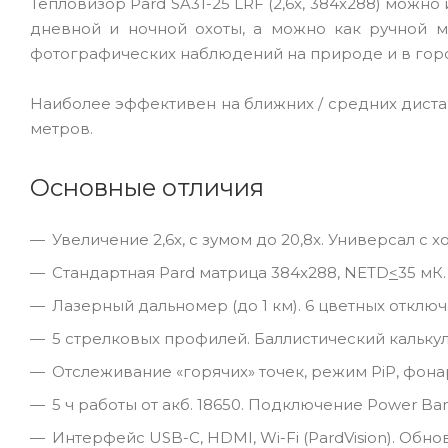
Тепловизор Pard SA31-25 LRF (2,6x, 384x288) можн
дневной и ночной охоты, а можно как ручной 
фотографических наблюдений на природе и в гор
Наиболее эффективен на ближних / средних дистан
метров.
Основные отличия
Увеличение 2,6x, с зумом до 20,8x. Универсал с
Стандартная Pard матрица 384x288, NETD
<
35 мК
Лазерный дальномер (до 1 км). 6 цветных отключ
5 стрелковых профилей. Баллистический калькул
Отслеживание «горячих» точек, режим PiP, фонар
5 ч работы от акб. 18650. Подключение Power B
Интерфейс USB-C, HDMI, Wi-Fi (PardVision). Обн