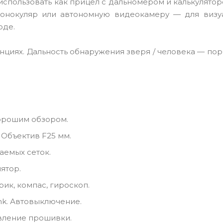
о использовать как прицел с дальномером и калькулято
монокуляр или автономную видеокамеру — для визу
оде.
циях. Дальность обнаружения зверя / человека — пор
 хорошим обзором.
. Объектив F25 мм.
аемых сеток.
ятор.
ик, компас, гироскоп.
ank. Автовыключение.
овление прошивки.