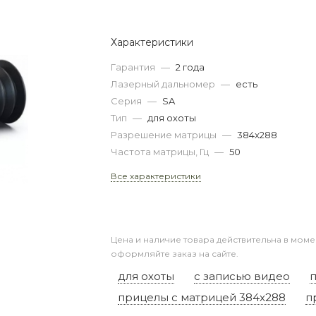
Характеристики
Гарантия
—
2 года
Лазерный дальномер
—
есть
Серия
—
SA
Тип
—
для охоты
Разрешение матрицы
—
384x288
Частота матрицы, Гц
—
50
Все характеристики
Цена и наличие товара действительна в моме
оформляйте заказ на сайте.
для охоты
с записью видео
прицелы с матрицей 384x288
п