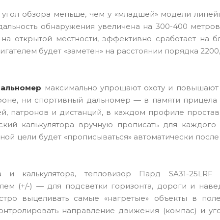
 угол обзора меньше, чем у «младшей» модели линейк
 а дальность обнаружения увеличена на 300-400 метро
на открытой местности, эффективно сработает на б
гателем будет «заметен» на расстоянии порядка 2200,
дальномер
максимально упрощают охоту и повышают 
фоне, ни спортивный дальномер — в памяти прицела 
й, патронов и дистанций, в каждом профиле простав
ский калькулятора вручную прописать для каждого
нной цели будет «прописываться» автоматически посл
и калькулятора, тепловизор Пард SA31-25LRF 
ем (+/-) — для подсветки горизонта, дороги и наве
стро выцеливать самые «нагретые» объекты в поле
онтролировать направление движения (компас) и уго