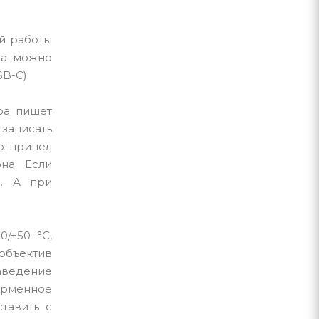
ой работы
да можно
B-C).
ра: пишет
 записать
то прицел
на. Если
е. А при
0/+50 °C,
объектив
аведение
ирменное
ставить с