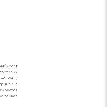
 выбирает
-световых
но, как у
трицей с
раивается
юс тонкая