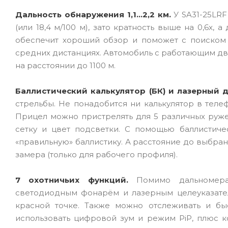
Дальность обнаружения 1,1...2,2 км.
У SA31-25LRF
(или 18,4 м/100 м), зато кратность выше на 0,6x,
обеспечит хороший обзор и поможет с поиском 
средних дистанциях. Автомобиль с работающим дви
на расстоянии до 1100 м.
Баллистический калькулятор (БК) и лазерный 
стрельбы. Не понадобится ни калькулятор в теле
Прицел можно пристрелять для 5 различных руже
сетку и цвет подсветки. С помощью баллистиче
«правильную» баллистику. А расстояние до выбра
замера (только для рабочего профиля).
7 охотничьих функций.
Помимо дальномера 
светодиодным фонарём и лазерным целеуказател
красной точке. Также можно отслеживать и бы
использовать цифровой зум и режим PiP, плюс к