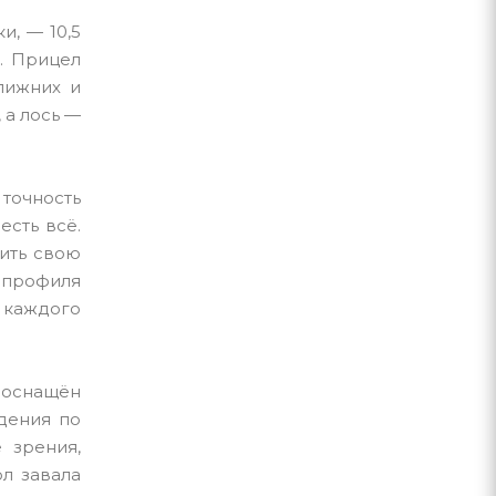
и, — 10,5
в. Прицел
лижних и
 а лось —
точность
есть всё.
ить свою
 профиля
е каждого
оснащён
дения по
 зрения,
л завала