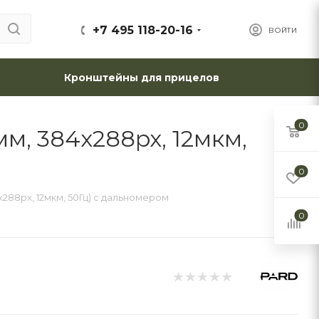
+7 495 118-20-16
ВОЙТИ
Кронштейны для прицелов
0
м, 384x288px, 12мкм,
0
x288px, 12мкм, 50Гц) с дальномером
0