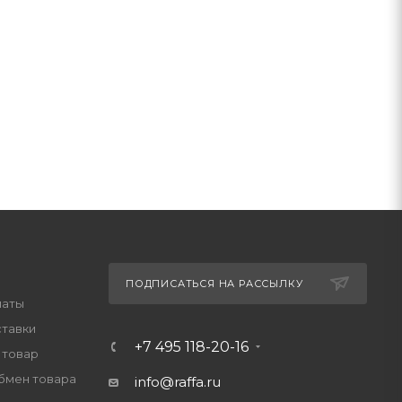
ПОДПИСАТЬСЯ НА РАССЫЛКУ
латы
ставки
+7 495 118-20-16
 товар
обмен товара
info@raffa.ru