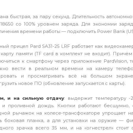
ана быстрая, за пару секунд. Длительность автономн
18650 со 100% уровнем заряда. Для экономии заря
личения времени работы — подключить Power Bank (US
ый прицел Pard SA31-25 LRF работает как видеокаме
 карту памяти (TF card в комплект не входит). Причём
лючиться к смартфону через приложение PardVision, 
ожно вести в реальном времени на камеру телефо
ировать и просматривать всё на большом экран
рузить новое ПО (обновление запускается с карты).
м, и на сильную отдачу
: выдержит температуру -2
) и проливной дождь. Кнопки работают бесшумно, 
дной рычажок на колесе-трансфокаторе упрощает н
ть боковая планка, а для установки на оружие — ф
дного зрачка всего 35 мм, и на «огнестрел» стоит 