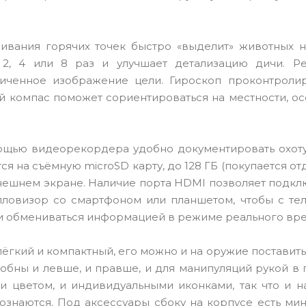
ивания горячих точек быстро «выделит» животных 
2, 4 или 8 раз и улучшает детализацию дичи. Р
иченное изображение цели. Гироскоп проконтролир
ый компас поможет сориентироваться на местности, о
щью видеорекордера удобно документировать охоту:
на съёмную microSD карту, до 128 ГБ (покупается отд
внешнем экране. Наличие порта HDMI позволяет подкл
епловизор со смартфоном или планшетом, чтобы с те
и обмениваться информацией в режиме реального вр
лёгкий и компактный, его можно и на оружие поставить,
обны и левше, и правше, и для манипуляций рукой в 
цветом, и индивидуальными иконками, так что и н
ознаются. Под аксессуары сбоку на корпусе есть ми