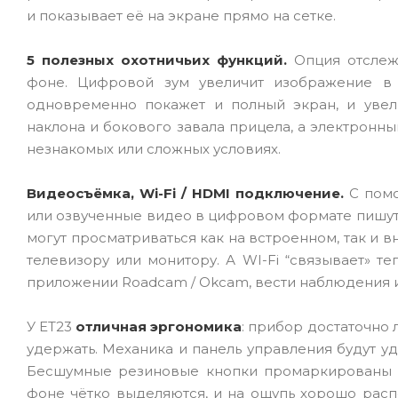
и показывает её на экране прямо на сетке.
5 полезных охотничьих функций.
Опция отслеж
фоне. Цифровой зум увеличит изображение в 
одновременно покажет и полный экран, и увел
наклона и бокового завала прицела, а электронн
незнакомых или сложных условиях.
Видеосъёмка, Wi-Fi / HDMI подключение.
С помо
или озвученные видео в цифровом формате пишутся 
могут просматриваться как на встроенном, так и 
телевизору или монитору. А WI-Fi “связывает» т
приложении Roadcam / Okcam, вести наблюдения 
У ET23
отличная эргономика
: прибор достаточно 
удержать. Механика и панель управления будут уд
Бесшумные резиновые кнопки промаркированы и 
фоне чётко выделяются, и на ощупь хорошо расп