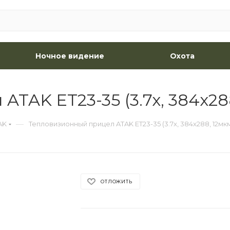
Ночное видение
Охота
TAK ET23-35 (3.7x, 384x288
—
AK
Тепловизионный прицел ATAK ET23-35 (3.7x, 384x288, 12мк
ОТЛОЖИТЬ