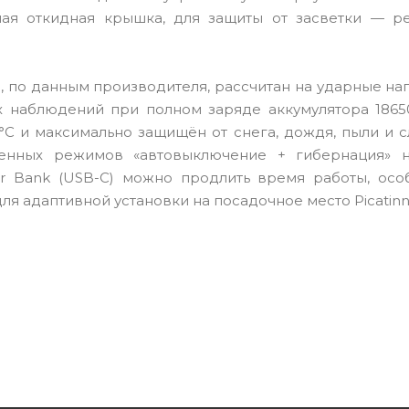
ая откидная крышка, для защиты от засветки — р
, по данным производителя, рассчитан на ударные на
ных наблюдений при полном заряде аккумулятора 186
 °C и максимально защищён от снега, дождя, пыли и 
оенных режимов «автовыключение + гибернация» 
r Bank (USB-C) можно продлить время работы, осо
я адаптивной установки на посадочное место Picatinn