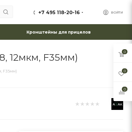
+7 495 118-20-16
ВОЙТИ
Кронштейны для прицелов
0
, 12мкм, F35мм)
м, F35мм)
0
0