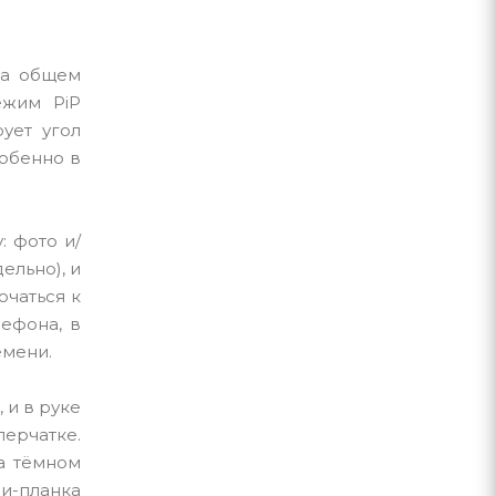
на общем
ежим PiP
ует угол
собенно в
 фото и/
ельно), и
ючаться к
лефона, в
емени.
 и в руке
перчатке.
а тёмном
ни-планка