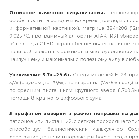
Отличное качество визуализации.
Тепловизор
особенности на холоде и во время дождя, и спосо
информативной картинкой. Матрица 384x288 (12
0,025 °C, программный алгоритм ATAK IRST убира
объектов, а OLED экран обеспечивает плавное в
палитр, 3 сюжетных режимов и многоуровневой н
наилучшему и максимально полезному виду в любы
Увеличение 3,7x...29,6x.
Среди моделей ET23, приц
3,7x (с зумом до 29,6x), поля зрения (7,5x5,6 град
по средним дистанциям: крупного зверя (1,7x0,5м
помощи 8-кратного цифрового зума.
5 профилей выверки и расчёт поправки на да
патронов или дистанций, с сеткой подходящего тип
способствует баллистический калькулятор. О
расстояние до цели и параметры боезапаса, а п