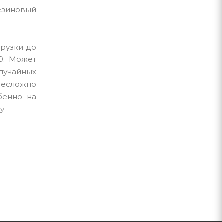
езиновый
грузки до
50. Может
случайных
несложно
бенно на
y.