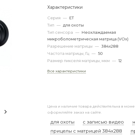
Характеристики
Серия
—
ET
Тип
—
для охоты
Тип сенсора
—
Неохлаждаемая
микроболометрическая матрица (VOx)
Разрешение матрицы
—
384x288
Частота матрицы, Гц
—
50
Размер пикселя матрицы, мкм
—
12
Все характеристики
Цена и наличие товара действительна в моме
оформляйте заказ на сайте.
для охоты
с записью видео
прицелы с матрицей 384x288
п