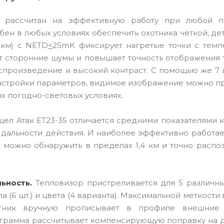
 рассчитан на эффективную работу при любой п
бен в любых условиях обеспечить охотника чёткой, де
мкм) с NETD
<
25mK фиксирует нагретые точки с темп
ет сторонние шумы и повышает точность отображения
оспроизведение и высокий контраст. С помощью же 7
астройки параметров, видимое изображение можно пр
х погодно-световых условиях.
ел Атак ET23-35 отличается средними показателями 
.) и дальности действия. И наиболее эффективно работае
) можно обнаружить в пределах 1,4 км и точно распо
льность.
Тепловизор пристреливается для 5 различны
а (6 шт.) и цвета (4 варианта). Максимальной меткости
хотник вручную прописывает в профиле внешние 
рограмма рассчитывает компенсирующую поправку на 