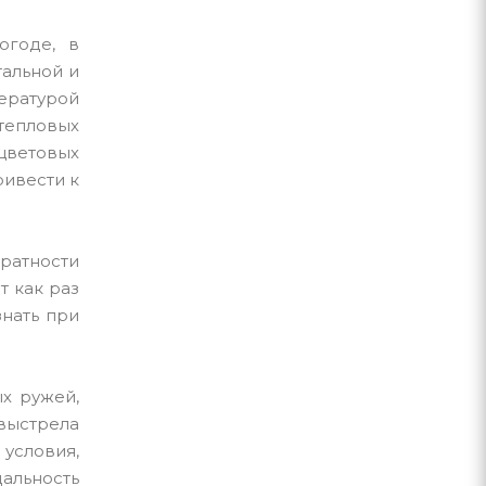
огоде, в
тальной и
ературой
 тепловых
 цветовых
ивести к
кратности
т как раз
знать при
х ружей,
 выстрела
условия,
дальность