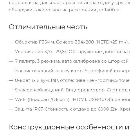
поправки на дальность, рассчитан на отдачу круп
обнаружить животное на расстоянии до 1400 м.
Отличительные черты
Объектив F35мм. Сенсор 384x288 (NETD
<
25 mK).
Увеличение 3,7x...29,6x. Обнаружение добычи на 
7 палитр, 3 режима, автокалибровка со шторкой.
Баллистический калькулятор. 5 профилей выверк
8-кратный зум, PiP, отслеживание «горячих» точе
5 часов наблюдений. Видеорекордер. Слот под ка
Wi-Fi (Roadcam/Okcam) . HDMI. USB-C. Обновлени
Защита IP67. Стойкость к отдаче до 6000 Дж. Креп
Конструкционные особенности и