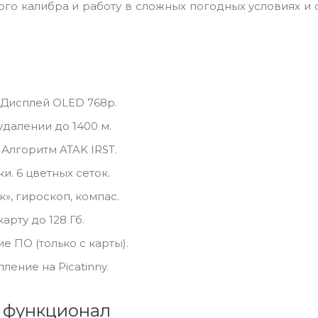
ного калибра и работу в сложных погодных условиях и
 Дисплей OLED 768p.
удалении до 1400 м.
 Алгоритм ATAK IRST.
и. 6 цветных сеток.
к», гироскоп, компас.
рту до 128 Гб.
е ПО (только с карты).
ление на Picatinny.
 функционал