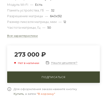
Модуль Wi-Fi
—
Есть
Память устройства, Гб
—
32
Разрешение матрицы
—
640x512
Размер пикселя матрицы, мкм
—
12
Частота матрицы, Гц
—
50
Все характеристики
273 000
₽
Нашли дешевле?
Нет в наличии
ПОДПИСАТЬСЯ
Для оформления заказа нажмите кнопку
Купить
, а затем
"В корзину"