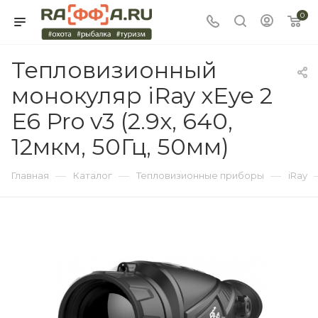
0
Тепловизионный
монокуляр iRay xEye 2
E6 Pro v3 (2.9x, 640,
12мкм, 50Гц, 50мм)
—
—
—
Главная
Каталог
Тепловизионные приборы
iRay