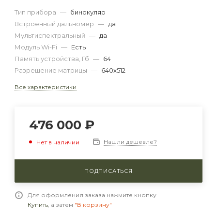
Тип прибора
—
бинокуляр
Встроенный дальномер
—
да
Мультиспектральный
—
да
Модуль Wi-Fi
—
Есть
Память устройства, Гб
—
64
Разрешение матрицы
—
640x512
Все характеристики
476 000
₽
Нашли дешевле?
Нет в наличии
ПОДПИСАТЬСЯ
Для оформления заказа нажмите кнопку
Купить
, а затем
"В корзину"