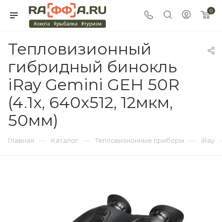
0
Тепловизионный
гибридный бинокль
iRay Gemini GEH 50R
(4.1x, 640x512, 12мкм,
50мм)
—
—
—
Главная
Каталог
Тепловизионные приборы
iRay