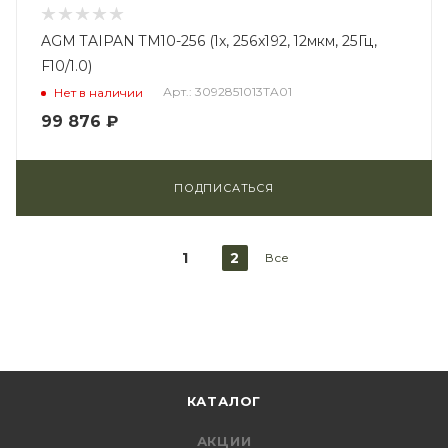
AGM TAIPAN TM10-256 (1x, 256x192, 12мкм, 25Гц,
F10/1.0)
Арт.: 3092851013TA01
Нет в наличии
99 876
₽
ПОДПИСАТЬСЯ
1
2
Все
КАТАЛОГ
АКЦИИ