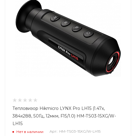
Тепловизор Hikmicro LYNX Pro LH15 (1.47x,
384x288, 50Гц, 12мкм, F15/1.0) HM-TS03-15XG/W-
LH15
Арт.: HM-TS03-15XG/W-LH15
Нет в наличии