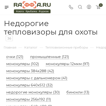
0
Недорогие
тепловизоры для охоты
36
—
—
—
Главная
Каталог
Тепловизионные приборы
Недор
очки (121)
промышленные (121)
монокуляры (102)
монокуляры 12мкм (97)
монокуляры 384x288 (42)
монокуляры с дальномером (41)
монокуляры 640x512 (32)
недорогие монокуляры (30)
бинокли (13)
монокуляры 256х192 (11)