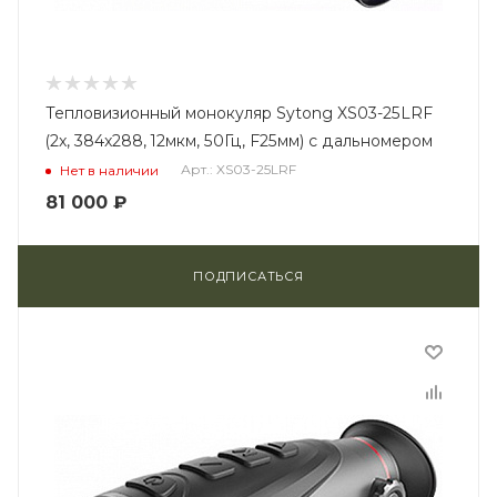
Тепловизионный монокуляр Sytong XS03-25LRF
(2x, 384x288, 12мкм, 50Гц, F25мм) с дальномером
Арт.: XS03-25LRF
Нет в наличии
81 000
₽
ПОДПИСАТЬСЯ