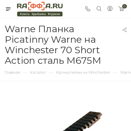
0
Warne Планка
Picatinny Warne на
Winchester 70 Short
Action сталь M675M
—
—
—
Главная
Каталог
Кронштейны на Winchester
Warn