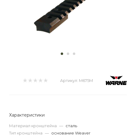
Артикул:
M675M
Характеристики
Материал кронштейна
—
сталь
Тип кронштейна
—
основание Weaver