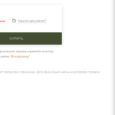
Нашли дешевле?
чии
КУПИТЬ
рмления заказа нажмите кнопку
а затем
"В корзину"
нт загрузки страницы. Для фиксации цены и резерва товара