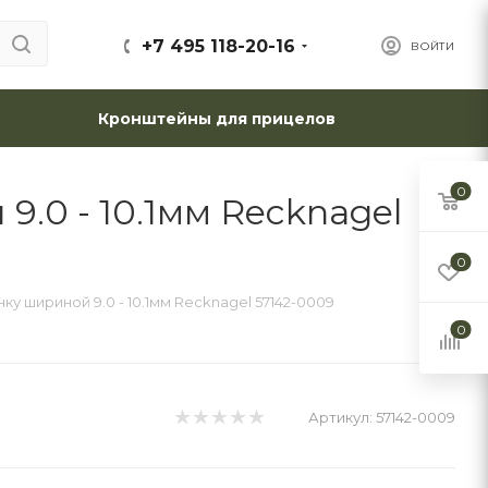
+7 495 118-20-16
ВОЙТИ
Кронштейны для прицелов
0
.0 - 10.1мм Recknagel
0
у шириной 9.0 - 10.1мм Recknagel 57142-0009
0
Артикул:
57142-0009