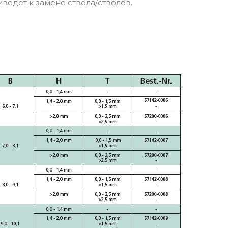
иведет к замене ствола/стволов.