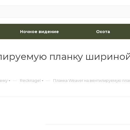
Ночное видение
Охота
ируемую планку шириной 9
—
—
анку
Recknagel
Планка Weaver на вентилируемую планк