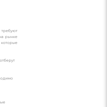
 требуют
на рынке
 которые
 отберут
бходимо
лые