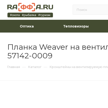
Оптика
Тепловизоры
Планка Weaver на вентил
57142-0009
—
—
Главная
Каталог
Кронштейны на вентилируемую пл