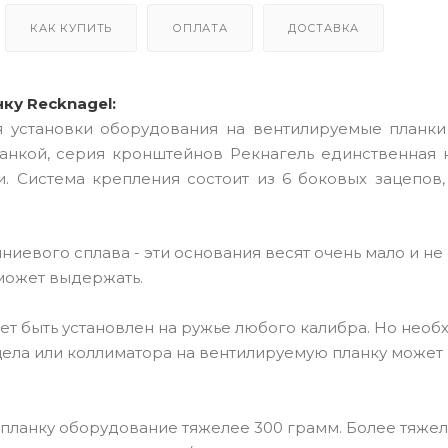
КАК КУПИТЬ
ОПЛАТА
ДОСТАВКА
ку Recknagel:
 установки оборудования на вентилируемые планки
анкой, серия кронштейнов Рекнагель единственная 
. Система крепления состоит из 6 боковых зацепов,
евого сплава - эти основания весят очень мало и не
 может выдержать.
ет быть установлен на ружье любого калибра. Но нео
цела или коллиматора на вентилируемую планку может
планку оборудование тяжелее 300 грамм. Более тяже