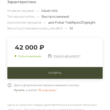
Характеристики
Модель оружия
—
Sauer 404
Тип кронштейна
—
быстросъемный
Крепление прицела
—
для Pulsar Trail/Apex/Digisight
Высота установки колец, мм (BH)
—
10
42 000 ₽
Нашли дешевле?
Есть в наличии
КУПИТЬ
Для оформления заказа нажмите кнопку
Купить
, а затем
"В корзину"
Цена и наличие товара действительна в момент загрузки
страницы. Для фиксации цены и резерва товара