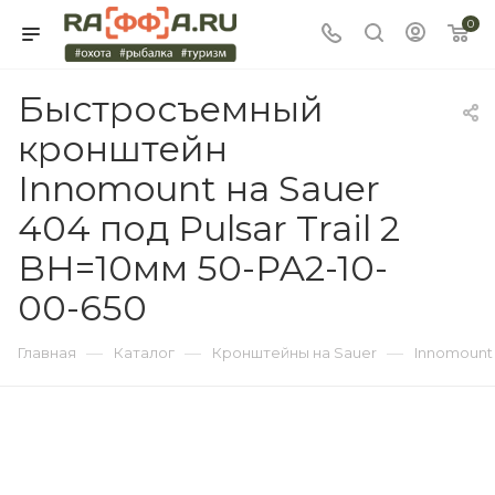
0
Быстросъемный
кронштейн
Innomount на Sauer
404 под Pulsar Trail 2
BH=10мм 50-PA2-10-
00-650
—
—
—
Главная
Каталог
Кронштейны на Sauer
Innomount