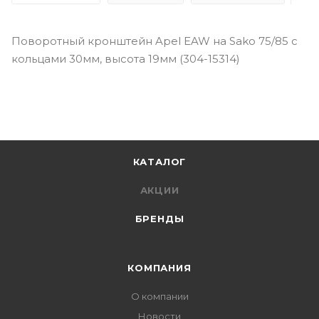
Поворотный кронштейн Apel EAW на Sako 75/85 с
кольцами 30мм, высота 19мм (304-15314)
КАТАЛОГ
АКЦИИ
БРЕНДЫ
КОМПАНИЯ
О компании
Новости