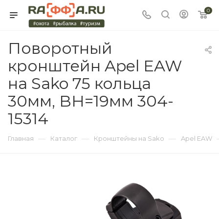
0
Поворотный
кронштейн Apel EAW
на Sako 75 кольца
30мм, BH=19мм 304-
15314
—
—
—
Главная
Каталог
Кронштейны на Sako
Apel EAW