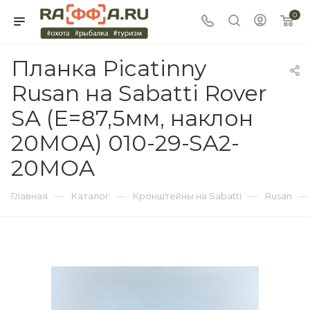
0
Планка Picatinny
Rusan на Sabatti Rover
SA (E=87,5мм, наклон
20MOA) 010-29-SA2-
20MOA
—
—
—
—
Главная
Каталог
Кронштейны на Sabatti
Rusan