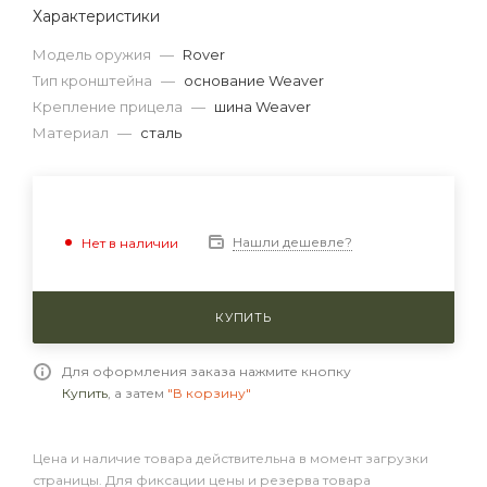
Характеристики
Модель оружия
—
Rover
Тип кронштейна
—
основание Weaver
Крепление прицела
—
шина Weaver
Материал
—
сталь
Нашли дешевле?
Нет в наличии
КУПИТЬ
Для оформления заказа нажмите кнопку
Купить
, а затем
"В корзину"
Цена и наличие товара действительна в момент загрузки
страницы. Для фиксации цены и резерва товара