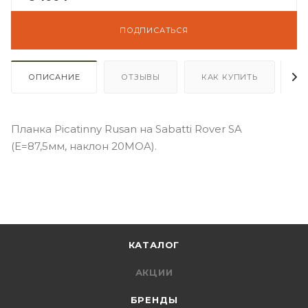
ПОДПИСАТЬСЯ
ОПИСАНИЕ
ОТЗЫВЫ
КАК КУПИТЬ
О
Планка Picatinny Rusan на Sabatti Rover SA
(E=87,5мм, наклон 20MOA).
КАТАЛОГ
АКЦИИ
БРЕНДЫ