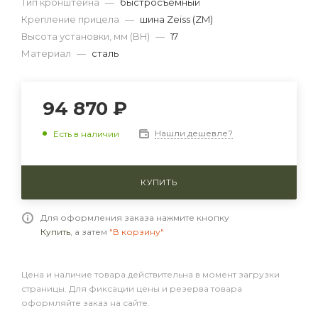
Тип кронштейна
—
быстросъемный
Крепление прицела
—
шина Zeiss (ZM)
Высота установки, мм (BH)
—
17
Материал
—
сталь
94 870 ₽
Нашли дешевле?
Есть в наличии
КУПИТЬ
Для оформления заказа нажмите кнопку
Купить
, а затем
"В корзину"
Цена и наличие товара действительна в момент загрузки
страницы. Для фиксации цены и резерва товара
оформляйте заказ на сайте.