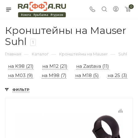
0
Кронштейны на Mauser
Suhl
1
—
—
—
Главная
Каталог
Кронштейны на Mauser
Suhl
на K98 (21)
на M12 (21)
на Zastava (11)
на M03 (9)
на M98 (7)
на M18 (5)
на 25 (3)
ФИЛЬТР