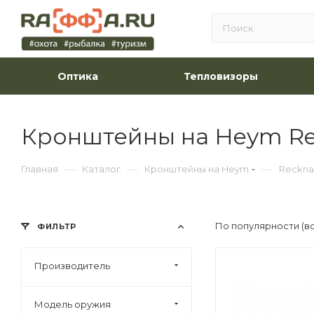
Оптика
Тепловизоры
Кронштейны на Heym Re
—
—
—
Главная
Каталог
Кронштейны на Heym
Reckna
По популярности (в
ФИЛЬТР
Производитель
Модель оружия