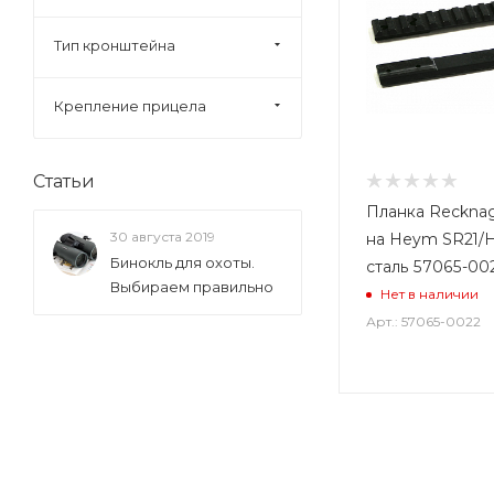
Тип кронштейна
Крепление прицела
Статьи
Планка Recknag
30 августа 2019
на Heym SR21/
Бинокль для охоты.
сталь 57065-00
Выбираем правильно
Нет в наличии
Арт.: 57065-0022