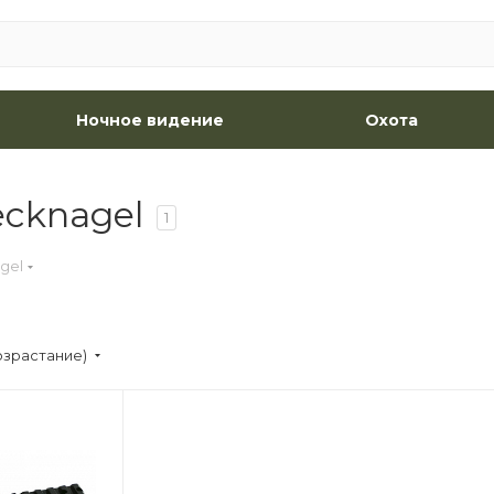
Ночное видение
Охота
cknagel
1
gel
озрастание)