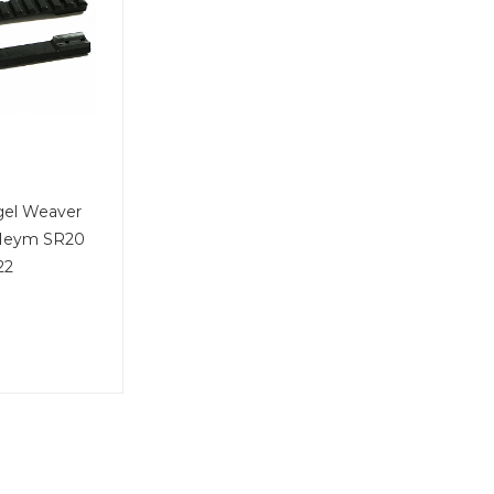
el Weaver
Heym SR20
22