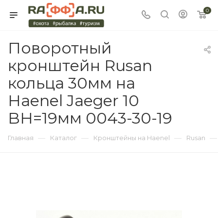
0
Поворотный
кронштейн Rusan
кольца 30мм на
Haenel Jaeger 10
BH=19мм 0043-30-19
—
—
—
—
Главная
Каталог
Кронштейны на Haenel
Rusan