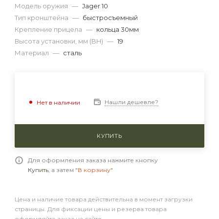
Модель оружия
—
Jager 10
Тип кронштейна
—
быстросъемный
Крепление прицела
—
кольца 30мм
Высота установки, мм (BH)
—
19
Материал
—
сталь
Нашли дешевле?
Нет в наличии
КУПИТЬ
Для оформления заказа нажмите кнопку
Купить
, а затем
"В корзину"
Цена и наличие товара действительна в момент загрузки
страницы. Для фиксации цены и резерва товара
оформляйте заказ на сайте.