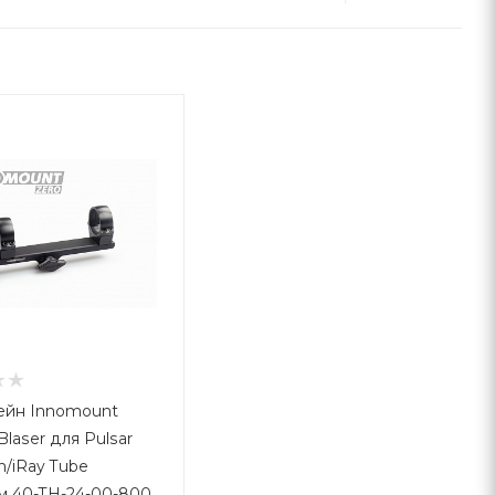
ейн Innomount
Blaser для Pulsar
n/iRay Tube
 40-TH-24-00-800