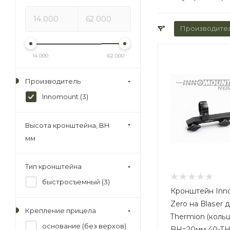
Производите
14 000
62 000
Производитель
Innomount (
3
)
Высота кронштейна, BH
мм
Тип кронштейна
быстросъемный (
3
)
Кронштейн Inn
Zero на Blaser д
Крепление прицела
Thermion (коль
основание (без верхов)
BH=20мм 40-TH