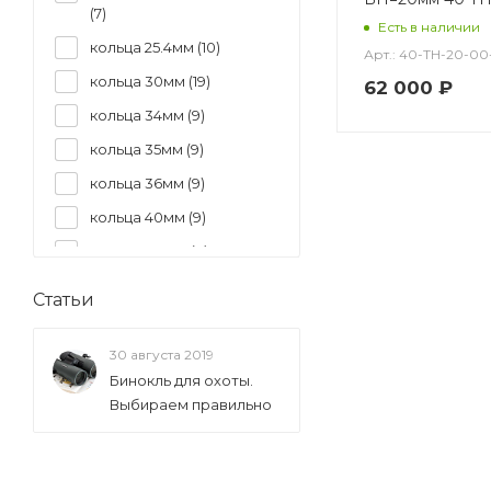
(
7
)
Есть в наличии
кольца 25.4мм (
10
)
Арт.: 40-TH-20-0
кольца 30мм (
19
)
62 000
₽
кольца 34мм (
9
)
кольца 35мм (
9
)
кольца 36мм (
9
)
кольца 40мм (
9
)
шина Weaver (
6
)
шина Swarovski (SR) (
9
)
Статьи
шина Zeiss (ZM) (
6
)
шина S&B (
1
)
30 августа 2019
Бинокль для охоты.
Aimpoint Acro (
1
)
Выбираем правильно
Aimpoint Micro (
2
)
Arkon Alfa (
2
)
Arkon Alfa II / Arkon Arma