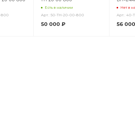
Есть в наличии
Нет в н
0-800
Арт.: 50-TH-20-00-800
Арт.: 40
50 000 ₽
56 00