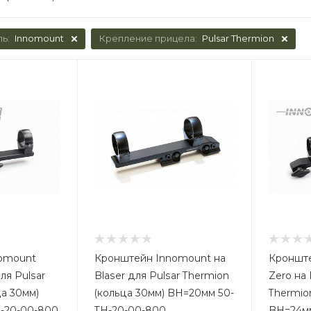
ль:
Innomount
Крепление прицела:
Pulsar Thermion
omount
Кронштейн Innomount на
Кроншт
ля Pulsar
Blaser для Pulsar Thermion
Zero на 
ца 30мм)
(кольца 30мм) BH=20мм 50-
Thermio
-20-00-800
TH-20-00-800
BH=24мм