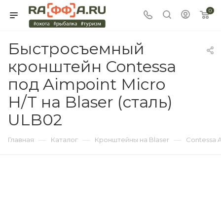
0
Быстросъемный
кронштейн Contessa
под Aimpoint Micro
H/T на Blaser (сталь)
ULB02
—
—
—
Главная
Каталог
Кронштейны на Blaser
Contessa 