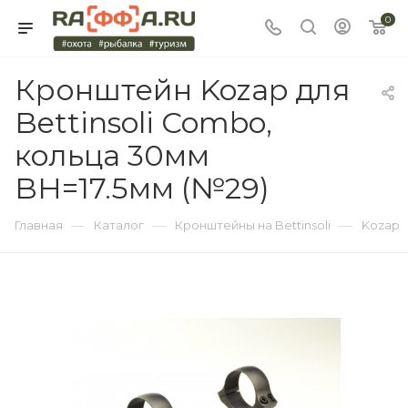
0
Кронштейн Kozap для
Bettinsoli Combo,
кольца 30мм
BH=17.5мм (№29)
—
—
—
Главная
Каталог
Кронштейны на Bettinsoli
Kozap