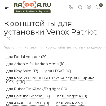
0
Кронштейны для
установки Venox Patriot
16
—
—
Главная
Каталог
Кронштейны для ночных прицелов
для Dedal Venator (20)
для Arkon Alfa II/Arkon Arma (18)
для IRay Saim (17)
для LEGAT (16)
для Pard PD2 NV008S/ FT32/ SA серия (ширина
8.9мм) (16)
для Pulsar Trail/Apex/Digisight (16)
для Fortuna General (16)
для Longot A (11)
для ATAK ET/ES3/OT (11)
для iRay Rico (11)