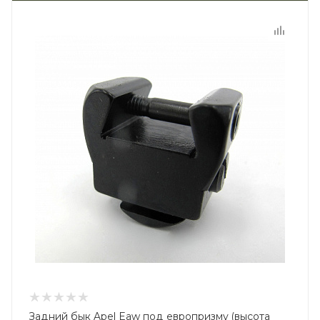
Задний бык Apel Eaw под европризму (высота