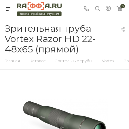
0
Зрительная труба
Vortex Razor HD 22-
48x65 (прямой)
—
—
—
—
Главная
Каталог
Зрительные трубы
Vortex
Зр