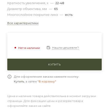
Кратность увеличения, x
—
22-48
Диаметр объектива, мм
—
65
Многослойное покрытие линз
—
есть
Все характеристики
Нашли дешевле?
Нет в наличии
КУПИТЬ
Для оформления заказа нажмите кнопку
Купить
, а затем
"В корзину"
Цена и наличие товара действительна в момент загрузки
страницы. Для фиксации цены и резерва товара
оформляйте заказ на сайте.