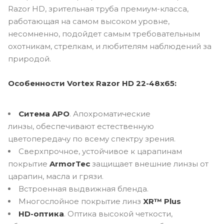
Razor HD, зрительная труба премиум-класса,
работающая на самом высоком уровне,
несомненно, подойдет самым требовательным
охотникам, стрелкам, и любителям наблюдений за
природой.
Особенности Vortex Razor HD 22-48x65:
Ситема APO
. Апохроматические
линзы, обеспечивают естественную
цветопередачу по всему спектру зрения.
Сверхпрочное, устойчивое к царапинам
покрытие
ArmorTec
защищает внешние линзы от
царапин, масла и грязи.
Встроенная выдвижная бленда.
Многослойное покрытие линз
XR
™ Plus
HD-оптика
. Оптика высокой четкости,