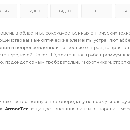
АЦИЯ
ВИДЕО
ВИДЕО
ОТЗЫВЫ
КАК
ровень в области высококачественных оптических техн
ершенствованные оптические элементы устраняют абб
ий и непревзойденной четкостью от края до края, а 
опередачей. Razor HD, зрительная труба премиум-кла
, подойдет самым требовательным охотникам, стрелка
ивают естественную цветопередачу по всему спектру 
ие
ArmorTec
защищает внешние линзы от царапин, мас