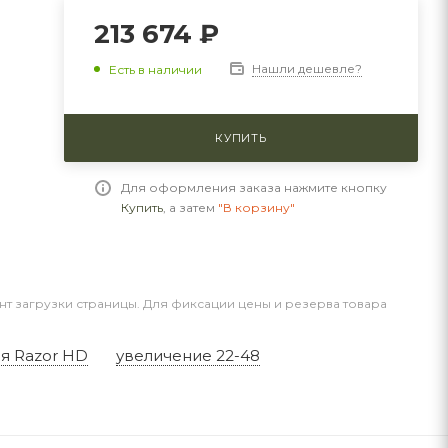
213 674 ₽
Нашли дешевле?
Есть в наличии
КУПИТЬ
Для оформления заказа нажмите кнопку
Купить
, а затем
"В корзину"
нт загрузки страницы. Для фиксации цены и резерва товара
я Razor HD
увеличение 22-48