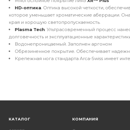
Многослойное покрытие линз
XR
™ Plus
HD-оптика
. Оптика высокой четкости, обеспеч
которое уменьшает хроматические аберрации. Она 
края и хорошую светопропускаемость.
Plasma Tech
. Ультрасовременный процесс нане
долговечность и эксплуатационные характеристик
Водонепроницаемый. Заполнен аргоном
Обрезиненное покрытие. Обеспечивает надежны
Крепежная нога стандарта Arca-Swiss имеет инт
КАТАЛОГ
КОМПАНИЯ