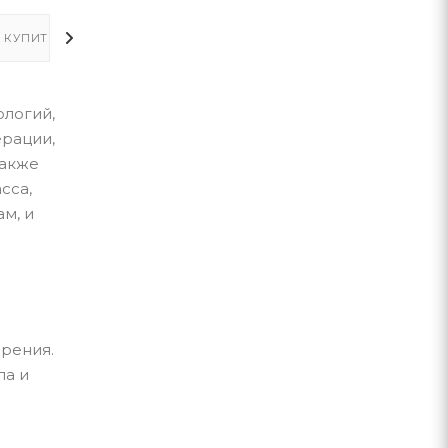
 КУПИТЬ
ОПЛАТА
ДОСТАВКА
ологий,
ерации,
также
сса,
м, и
зрения.
ла и