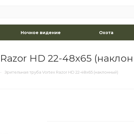
Ночное видение
Охота
 Razor HD 22-48x65 (накло
—
Зрительная труба Vortex Razor HD 22-48x65 (наклонный)