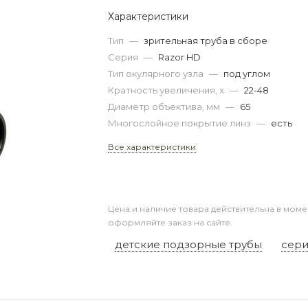
Характеристики
Тип
—
зрительная труба в сборе
Серия
—
Razor HD
Тип окулярного узла
—
под углом
Кратность увеличения, x
—
22-48
Диаметр объектива, мм
—
65
Многослойное покрытие линз
—
есть
Все характеристики
Цена и наличие товара действительна в моме
оформляйте заказ на сайте.
детские подзорные трубы
сери