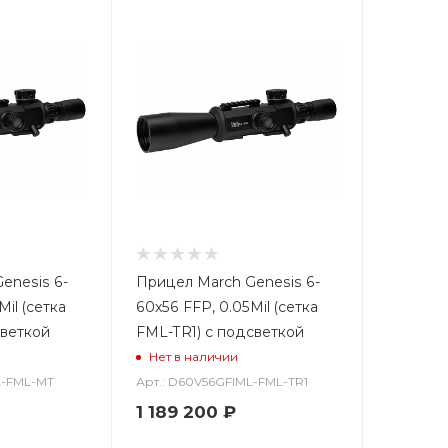
enesis 6-
Прицел March Genesis 6-
Mil (сетка
60x56 FFP, 0.05Mil (сетка
светкой
FML-TR1) с подсветкой
Нет в наличии
L-FML-MT
Арт.: D60V56GFIML-FML-TR1
1 189 200
₽