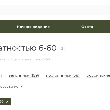
Ночное видение
Охота
атностью 6-60
2
кие прицелы кратностью 6-60
)
загонники (159)
постоянники (38)
российские 
озрастание)
60