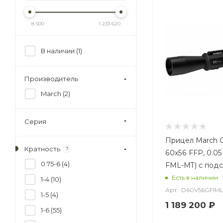
8 500
1 233 620
В наличии (
1
)
Производитель
March (
2
)
Серия
Прицел March G
Кратность
?
60x56 FFP, 0.05
0.75-6 (
4
)
FML-MT) с под
Есть в наличии
1-4 (
10
)
Арт.: D60V56GFIM
1-5 (
4
)
1 189 200
₽
1-6 (
55
)