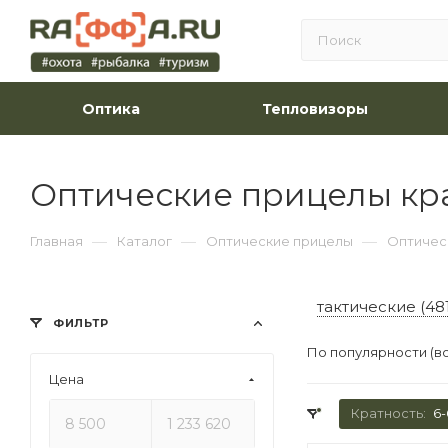
Оптика
Тепловизоры
Оптические прицелы кр
—
—
—
Главная
Каталог
Оптические прицелы
Оптичес
тактические (481
ФИЛЬТР
По популярности (в
Цена
Кратность:
6-