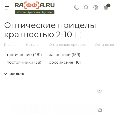
0
Оптические прицелы
кратностью 2-10
11
—
—
—
Главная
Каталог
Оптические прицелы
Оптически
тактические (481)
загонники (159)
постоянники (38)
российские (10)
ФИЛЬТР