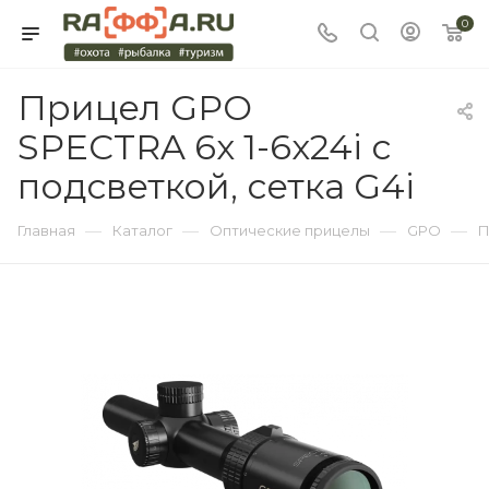
0
Прицел GPO
SPECTRA 6x 1-6x24i с
подсветкой, сетка G4i
—
—
—
—
Главная
Каталог
Оптические прицелы
GPO
П