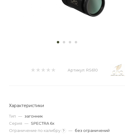
Артикул:
RS610
Характеристики
Тип
—
загонник
Серия
—
SPECTRA 6x
Ограничение по калибру
—
без ограничений
?