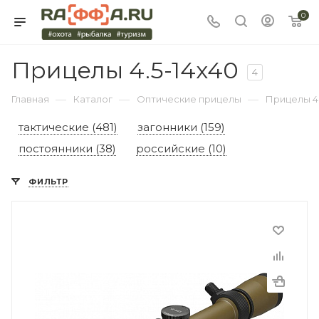
0
Прицелы 4.5-14x40
4
—
—
—
Главная
Каталог
Оптические прицелы
Прицелы 4.
тактические (481)
загонники (159)
постоянники (38)
российские (10)
ФИЛЬТР