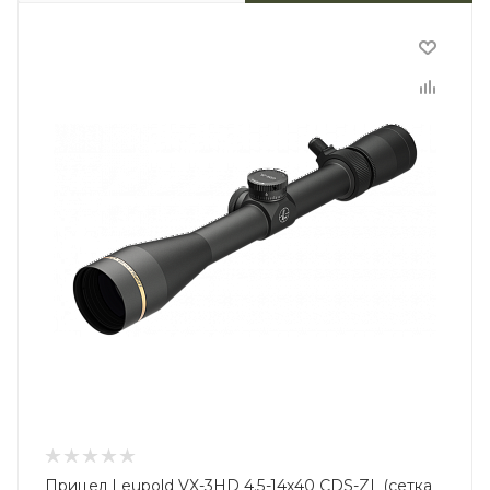
Прицел Leupold VX-3HD 4.5-14x40 CDS-ZL (сетка