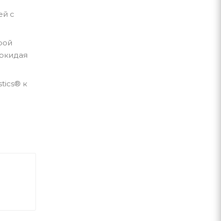
ей с
рой
покидая
tics® к