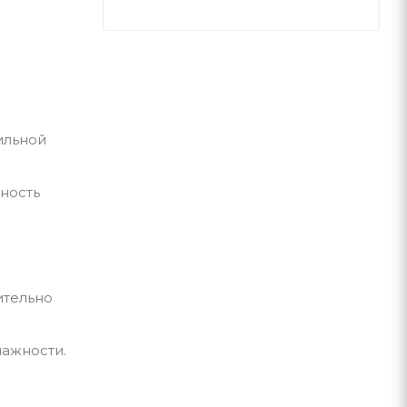
ильной
ность
ительно
лажности.