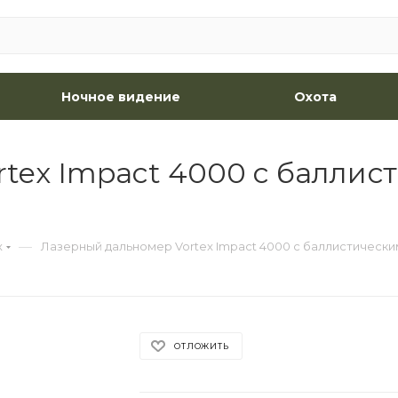
Ночное видение
Охота
tex Impact 4000 c баллис
—
x
Лазерный дальномер Vortex Impact 4000 c баллистическ
ОТЛОЖИТЬ