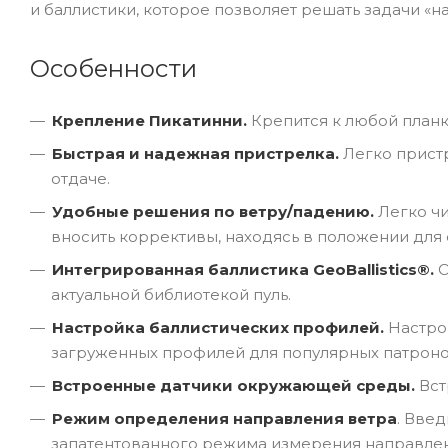
и баллистики, которое позволяет решать задачи «на
Особенности
Крепление Пикатинни.
Крепится к любой план
Быстрая и надежная пристрелка.
Легко прист
отдаче.
Удобные решения по ветру/падению.
Легко ч
вносить коррективы, находясь в положении для 
Интегрированная баллистика GeoBallistics®.
О
актуальной библиотекой пуль.
Настройка
баллистических
профилей
.
Настро
загруженных профилей для популярных патроно
Встроенные датчики окружающей среды.
Вст
Режим определения направления ветра
. Вве
запатентованного режима измерения направлен