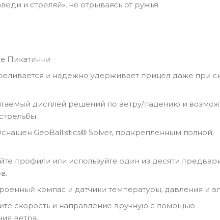
веди и стреляй», не отрываясь от ружья.
ке Пикатинни
реливается и надежно удерживает прицел даже при с
итаемый дисплей решений по ветру/падению и возмож
стрельбы.
снащен GeoBallistics® Solver, подкрепленным полной,
йте профили или используйте один из десяти предвар
в.
роенный компас и датчики температуры, давления и в
дите скорость и направление вручную с помощью
ия ветра.