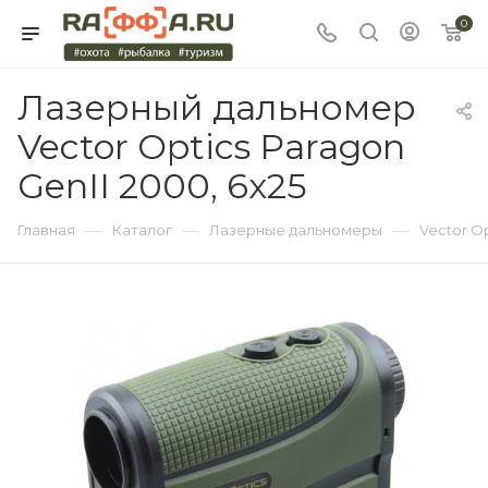
0
Лазерный дальномер
Vector Optics Paragon
GenII 2000, 6x25
—
—
—
Главная
Каталог
Лазерные дальномеры
Vector Op