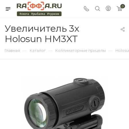
0
Увеличитель 3x
Holosun HM3XT
—
—
—
Главная
Каталог
Коллиматорные прицелы
Holosu