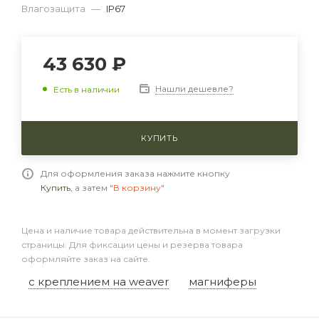
Влагозащита
—
IP67
43 630 ₽
Нашли дешевле?
Есть в наличии
КУПИТЬ
Для оформления заказа нажмите кнопку
Купить
, а затем
"В корзину"
Цена и наличие товара действительна в момент загрузки
страницы. Для фиксации цены и резерва товара
оформляйте заказ на сайте.
с креплением на weaver
магниферы