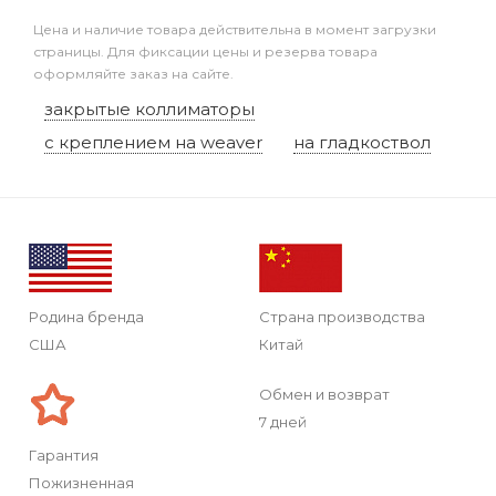
Цена и наличие товара действительна в момент загрузки
страницы. Для фиксации цены и резерва товара
оформляйте заказ на сайте.
закрытые коллиматоры
с креплением на weaver
на гладкоствол
Родина бренда
Страна производства
США
Китай
Обмен и возврат
7 дней
Гарантия
Пожизненная