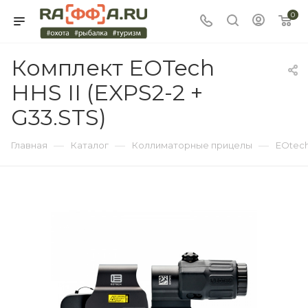
0
Комплект EOTech
HHS II (EXPS2-2 +
G33.STS)
—
—
—
Главная
Каталог
Коллиматорные прицелы
EOtec