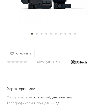
ОТЛОЖИТЬ
Артикул:
HHS II
Характеристики
Тип прицела
—
открытый, увеличитель
Голографический прицел
—
да