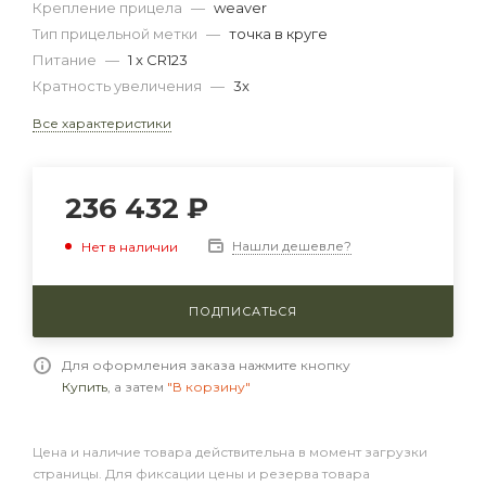
Крепление прицела
—
weaver
Тип прицельной метки
—
точка в круге
Питание
—
1 x CR123
Кратность увеличения
—
3x
Все характеристики
236 432
₽
Нашли дешевле?
Нет в наличии
ПОДПИСАТЬСЯ
Для оформления заказа нажмите кнопку
Купить
, а затем
"В корзину"
Цена и наличие товара действительна в момент загрузки
страницы. Для фиксации цены и резерва товара