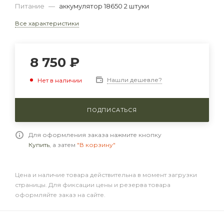
Питание
—
аккумулятор 18650 2 штуки
Все характеристики
8 750
₽
Нашли дешевле?
Нет в наличии
ПОДПИСАТЬСЯ
Для оформления заказа нажмите кнопку
Купить
, а затем
"В корзину"
Цена и наличие товара действительна в момент загрузки
страницы. Для фиксации цены и резерва товара
оформляйте заказ на сайте.