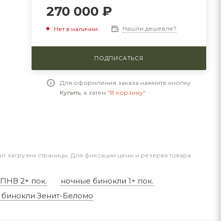
270 000
₽
Нашли дешевле?
Нет в наличии
ПОДПИСАТЬСЯ
Для оформления заказа нажмите кнопку
Купить
, а затем
"В корзину"
нт загрузки страницы. Для фиксации цены и резерва товара
ПНВ 2+ пок.
ночные бинокли 1+ пок.
 бинокли Зенит-Беломо