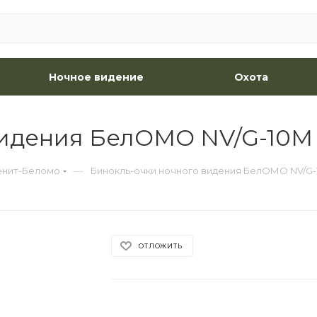
Ночное видение
Охота
идения БелОМО NV/G-10M 
—
енит-Беломо
Бинокль-очки ночного видения БелОМО NV/G-1
ОТЛОЖИТЬ