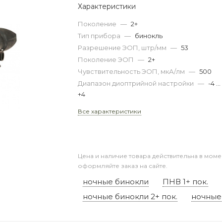
Характеристики
Поколение
—
2+
Тип прибора
—
бинокль
Разрешение ЭОП, штр/мм
—
53
Поколение ЭОП
—
2+
Чувствительность ЭОП, мкА/лм
—
500
Диапазон диоптрийной настройки
—
-4 …
+4
Все характеристики
Цена и наличие товара действительна в моме
оформляйте заказ на сайте.
ночные бинокли
ПНВ 1+ пок.
ночные бинокли 2+ пок.
ночные