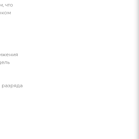
, что
рком
вижения
дель
р разряда