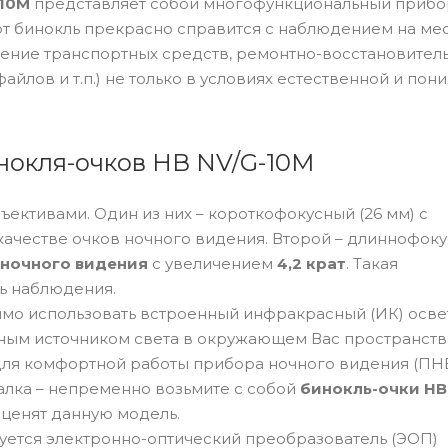
-10M
представляет собой многофункциональный прибо
от бинокль прекрасно справится с наблюдением на мес
ение транспортных средств, ремонтно-восстановител
йлов и т.п.) не только в условиях естественной и по
нокля-очков НВ NV/G-10M
ъективами. Один из них – короткофокусный (26 мм) с
 качестве очков ночного видения. Второй – длиннофок
ночного видения
с увеличением
4,2 крат
. Такая
ь наблюдения.
имо использовать встроенный инфракрасный (ИК) осве
ьным источником света в окружающем Вас пространств
для комфортной работы прибора ночного видения (ПНВ
алка – непременно возьмите с собой
бинокль-очки НВ
оценят данную модель.
уется электронно-оптический преобразователь (ЭОП)