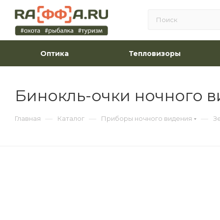
Оптика
Тепловизоры
Бинокль-очки ночного в
—
—
—
Главная
Каталог
Приборы ночного видения
З