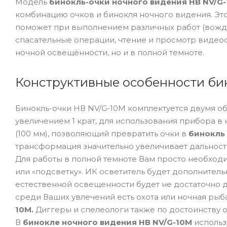
Модель
бинокль-очки ночного видения НВ NV/G
комбинацию очков и бинокля ночного видения. Эт
поможет при выполнением различных работ (вожд
спасательные операции, чтение и просмотр видеофа
ночной освещённости, но и в полной темноте.
Конструктивные особенности би
Бинокль-очки НВ NV/G-10M комплектуется двумя об
увеличением 1 крат, для использования прибора в
(100 мм), позволяющий превратить очки в
бинокль 
трансформация значительно увеличивает дальност
Для работы в полной темноте Вам просто необход
или «подсветку». ИК осветитель будет дополнител
естественной освещенности будет не достаточно 
среди Ваших увлечений есть охота или ночная рыб
10M.
Диггеры и спелеологи также по достоинству 
В
бинокле ночного видения НВ NV/G-10M
использ