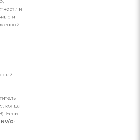
р,
тности и
ьные и
ниженной
усный
титель
е, когда
). Если
 NV/G-