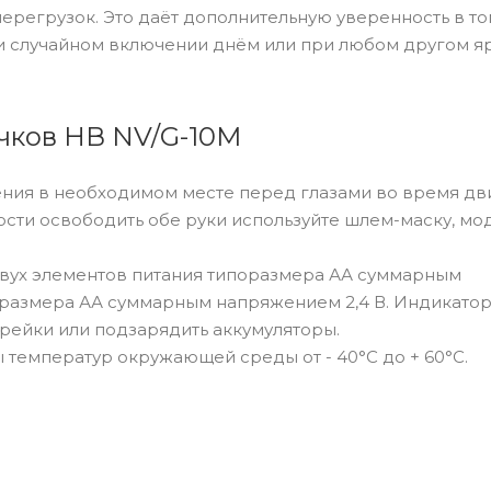
ерегрузок. Это даёт дополнительную уверенность в том
и случайном включении днём или при любом другом я
чков НВ NV/G-10M
ения в необходимом месте перед глазами во время д
мости освободить обе руки используйте шлем-маску, мо
двух элементов питания типоразмера АА суммарным
поразмера АА суммарным напряжением 2,4 В. Индикато
рейки или подзарядить аккумуляторы.
температур окружающей среды от - 40°С до + 60°С.