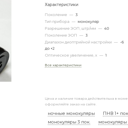
Характеристики
Поколение
—
3
Тип прибора
—
монокуляр
Разрешение ЭОП, штр/мм
—
40
Поколение ЭОП
—
3
Диапазон диоптрийной настройки
—
-6
до +2
Оптическое увеличение, x
—
1
Все характеристики
Цена и наличие товара действительна в моме
оформляйте заказ на сайте.
ночные монокуляры
ПНВ 1+ пок
монокуляры 3 пок.
монокуляры