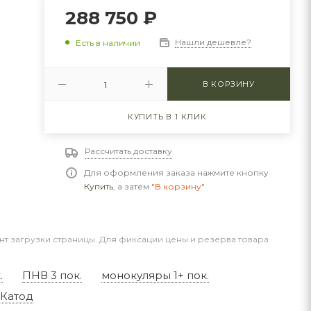
288 750
₽
Нашли дешевле?
Есть в наличии
В КОРЗИНУ
КУПИТЬ В 1 КЛИК
Рассчитать доставку
Для оформления заказа нажмите кнопку
Купить
, а затем
"В корзину"
нт загрузки страницы. Для фиксации цены и резерва товара
.
ПНВ 3 пок.
монокуляры 1+ пок.
 Катод