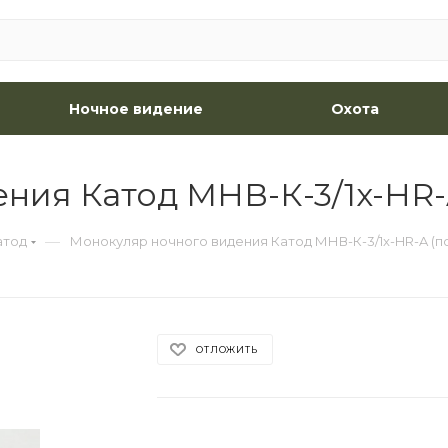
Ночное видение
Охота
ия Катод МНВ-К-3/1x-HR-A 
—
атод
Монокуляр ночного видения Катод МНВ-К-3/1x-HR-A (пок
ОТЛОЖИТЬ