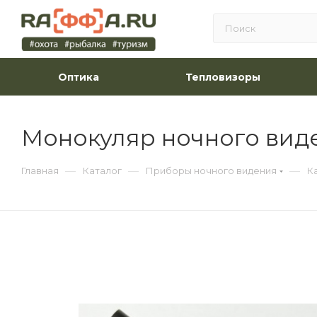
Оптика
Тепловизоры
Монокуляр ночного виден
—
—
—
Главная
Каталог
Приборы ночного видения
К