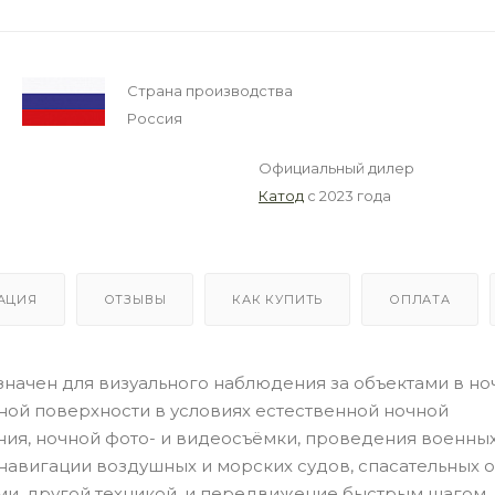
Страна производства
Россия
Официальный дилер
Катод
с 2023 года
АЦИЯ
ОТЗЫВЫ
КАК КУПИТЬ
ОПЛАТА
начен для визуального наблюдения за объектами в но
дной поверхности в условиях естественной ночной
ния, ночной фото- и видеосъёмки, проведения военных
 навигации воздушных и морских судов, спасательных 
и, другой техникой, и передвижение быстрым шагом.