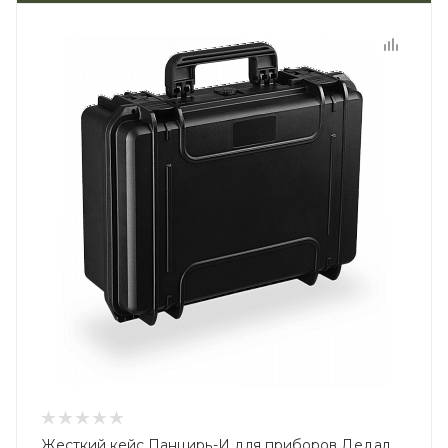
Жесткий кейс Панцирь-И для приборов Дедал