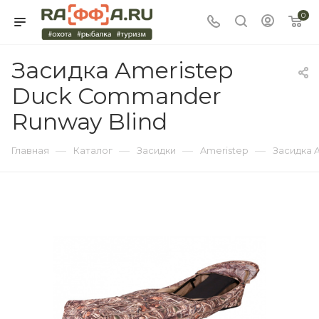
0
Засидка Ameristep
Duck Commander
Runway Blind
—
—
—
—
Главная
Каталог
Засидки
Ameristep
Засидка 