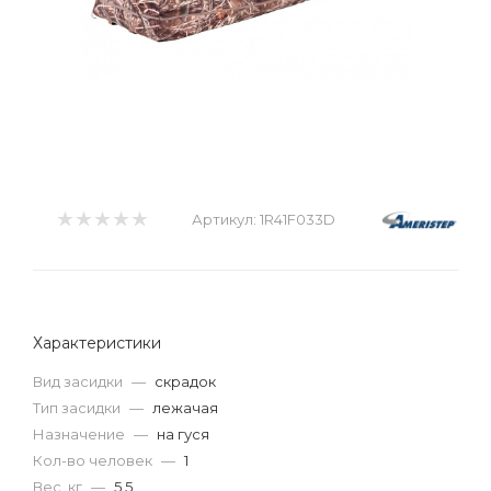
Артикул:
1R41F033D
Характеристики
Вид засидки
—
скрадок
Тип засидки
—
лежачая
Назначение
—
на гуся
Кол-во человек
—
1
Вес, кг
—
5.5