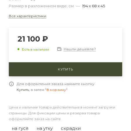
Размер в разложенном виде, см
—
194 x 68 х 45
Все характеристики
21 100 ₽
Нашли дешевле?
Есть в наличии
КУПИТЬ
Для оформления заказа нажмите кнопку
Купить
, а затем
"В корзину"
Цена и наличие товара действительна в момент загрузки
страницы. Для фиксации цены и резерва товара
оформляйте заказ на сайте.
на гуся
на утку
скрадки