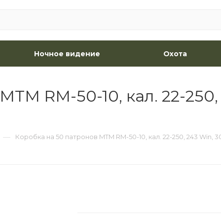
Ночное видение
Охота
TM RM-50-10, кал. 22-250, 
—
Коробка на 50 патронов MTM RM-50-10, кал. 22-250, 243 Win, 3