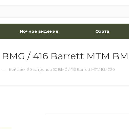
Ночное видение
Охота
0 BMG / 416 Barrett MTM B
—
Кейс для 20 патронов 50 BMG / 416 Barrett MTM BMG20