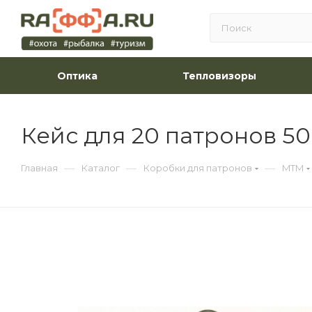
Оптика
Тепловизоры
Кейс для 20 патронов 5
—
—
—
Главная
Каталог
Коробки для патронов
MTM