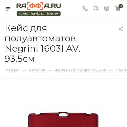
0
Кейс для
полуавтоматов
Negrini 1603I AV,
93.5см
—
—
—
Главная
Каталог
Чехлы и кейсы для оружия
Negri