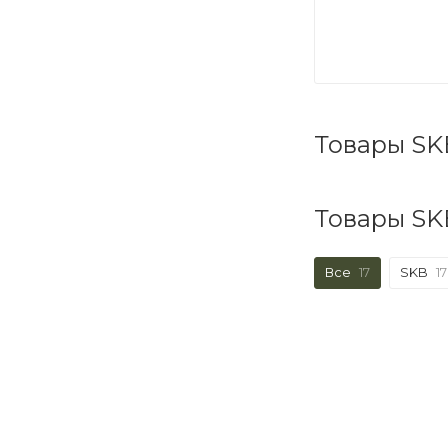
Товары SK
Товары SK
Все
17
SKB
17