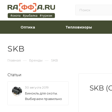
Оптика
Тепловизоры
SKB
—
—
Главная
Бренды
SKB
Статьи
SKB (
30 августа 2019
Бинокль для охоты.
Выбираем правильно