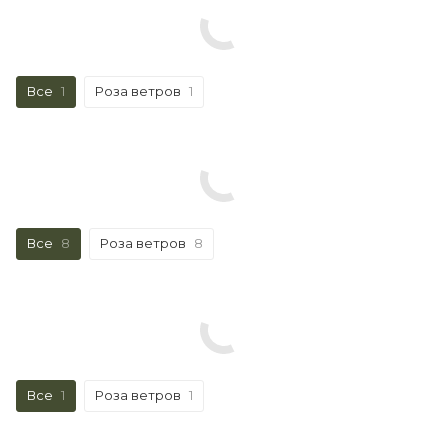
Все
1
Роза ветров
1
Все
8
Роза ветров
8
Все
1
Роза ветров
1