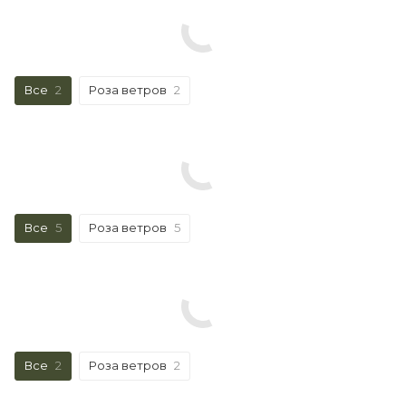
Все
2
Роза ветров
2
Все
5
Роза ветров
5
Все
2
Роза ветров
2