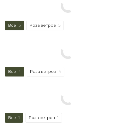
Все
5
Роза ветров
5
Все
4
Роза ветров
4
Все
1
Роза ветров
1