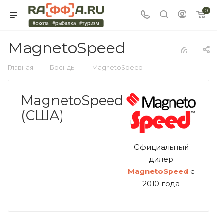
0
MagnetoSpeed
—
—
Главная
Бренды
MagnetoSpeed
MagnetoSpeed
(США)
Официальный
дилер
MagnetoSpeed
с
2010 года