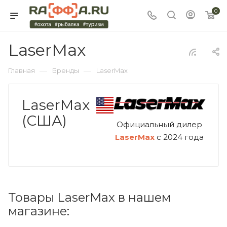
0
LaserMax
—
—
Главная
Бренды
LaserMax
LaserMax
(США)
Официальный дилер
LaserMax
с 2024 года
Товары LaserMax в нашем
магазине: