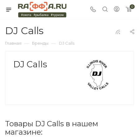
0
DJ Calls
—
—
Главная
Бренды
DJ Calls
DJ Calls
Товары DJ Calls в нашем
магазине: