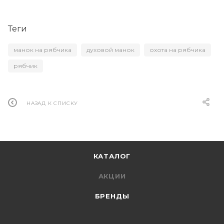
Теги
манок на рябчика
духовой манок
охота на рябчика
рябчик
НАЗАД К СПИСКУ
КАТАЛОГ
АКЦИИ
БРЕНДЫ