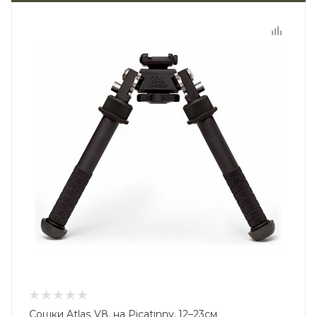
Сошки Atlas V8, на Picatinny, 12–23см