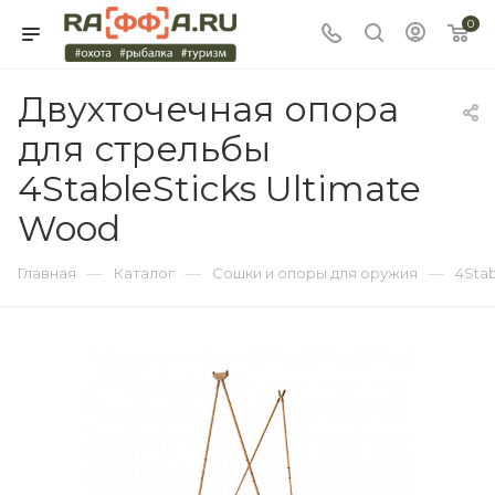
0
Двухточечная опора
для стрельбы
4StableSticks Ultimate
Wood
—
—
—
Главная
Каталог
Сошки и опоры для оружия
4Stab