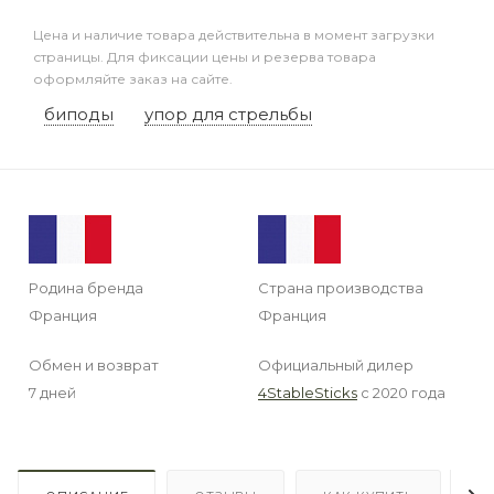
Цена и наличие товара действительна в момент загрузки
страницы. Для фиксации цены и резерва товара
оформляйте заказ на сайте.
биподы
упор для стрельбы
Родина бренда
Страна производства
Франция
Франция
Обмен и возврат
Официальный дилер
7 дней
4StableSticks
с 2020 года